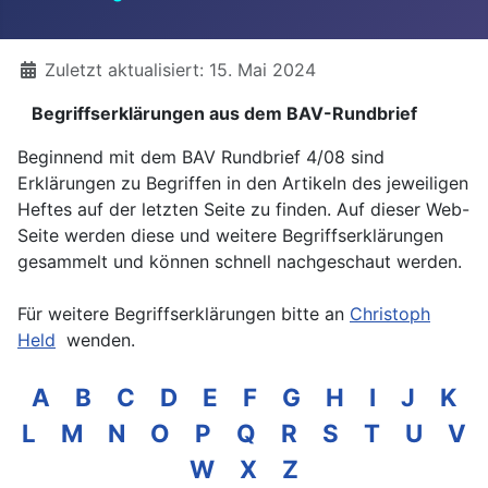
Details
Zuletzt aktualisiert: 15. Mai 2024
Begriffserklärungen aus dem BAV-Rundbrief
Beginnend mit dem BAV Rundbrief 4/08 sind
Erklärungen zu Begriffen in den Artikeln des jeweiligen
Heftes auf der letzten Seite zu finden. Auf dieser Web-
Seite werden diese und weitere Begriffserklärungen
gesammelt und können schnell nachgeschaut werden.
Für weitere Begriffserklärungen bitte an
Christoph
Held
wenden.
A
B
C
D
E
F
G
H
I
J
K
L
M
N
O
P
Q
R
S
T
U
V
W
X
Z