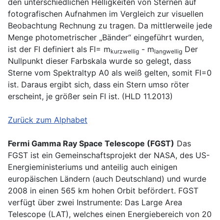
den unterschiedlichen Helligkeiten von Sternen auf
fotografischen Aufnahmen im Vergleich zur visuellen
Beobachtung Rechnung zu tragen. Da mittlerweile jede
Menge photometrischer „Bänder“ eingeführt wurden,
ist der FI definiert als FI= m
- m
Der
kurzwellig
langwellig
Nullpunkt dieser Farbskala wurde so gelegt, dass
Sterne vom Spektraltyp A0 als weiß gelten, somit FI=0
ist. Daraus ergibt sich, dass ein Stern umso röter
erscheint, je größer sein FI ist. (HLD 11.2013)
Zurück zum Alphabet
Fermi Gamma Ray Space Telescope (FGST)
Das
FGST ist ein Gemeinschaftsprojekt der NASA, des US-
Energieministeriums und anteilig auch einigen
europäischen Ländern (auch Deutschland) und wurde
2008 in einen 565 km hohen Orbit befördert. FGST
verfügt über zwei Instrumente: Das Large Area
Telescope (LAT), welches einen Energiebereich von 20