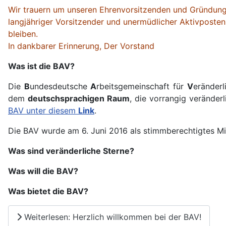
Wir trauern um unseren Ehrenvorsitzenden und Gründung
langjähriger Vorsitzender und unermüdlicher Aktivposte
bleiben.
In dankbarer Erinnerung, Der Vorstand
Was ist die BAV?
Die
B
undesdeutsche
A
rbeitsgemeinschaft für
V
eränder
dem
deutschsprachigen Raum
, die vorrangig veränder
BAV unter diesem
Link
.
Die BAV wurde am 6. Juni 2016 als stimmberechtigtes Mit
Was sind veränderliche Stern
e
?
Was will die BAV?
Was bietet die BAV?
Weiterlesen: Herzlich willkommen bei der BAV!