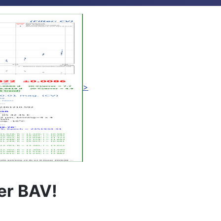
>
er BAV!