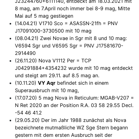
J23244760+6111140, entdeckt am 18.03.2021 mit
8 mag, am 7.April noch immer bei 8-9 mag, Mitte
Mai auf 5 mag gestiegen
(14.04.21) V1710 Sco = ASASSN-21fh = PNV
J17091000-3730500 mit 10 mag
(08.04.21) Zwei Novae in Sgr mit 8 und 10 mag:
V6594 Sgr und V6595 Sgr = PNV J17581670-
2914490
(26.11.20) Nova V1112 Per = TCP
J04291884+4354232 wurde mit 10 mag entdeckt
und steigt am 29.11. auf 8.5 mag an.
(10.11.20)
VY Aqr
befindet sich in einem
Superausbruch mit 10 mag,
(17.07.20) 5 mag Nova in Reticulum: MGAB-V207 =
N Ret 2020 an der Position R.A. 03 58 29.55 Decl.
-54 46 41.2
(29.05.20) Der im Jahr 1988 zunächst als Nova
bezeichnete mutmaßliche WZ Sge Stern begann
gestern mit dem ersten Ausbruch seit der