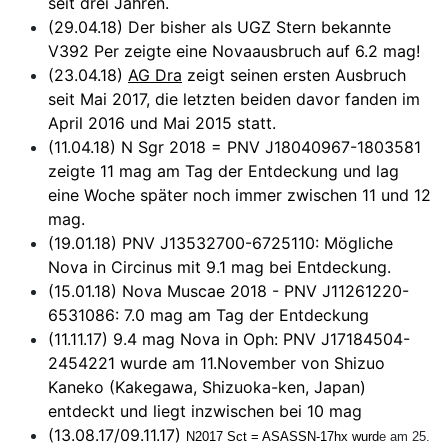
seit drei Jahren.
(29.04.18) Der bisher als UGZ Stern bekannte
V392 Per zeigte eine Novaausbruch auf 6.2 mag!
(23.04.18)
AG Dra
zeigt seinen ersten Ausbruch
seit Mai 2017, die letzten beiden davor fanden im
April 2016 und Mai 2015 statt.
(11.04.18) N Sgr 2018 = PNV J18040967-1803581
zeigte 11 mag am Tag der Entdeckung und lag
eine Woche später noch immer zwischen 11 und 12
mag.
(19.01.18) PNV J13532700-6725110: Mögliche
Nova in Circinus mit 9.1 mag bei Entdeckung.
(15.01.18) Nova Muscae 2018 - PNV J11261220-
6531086: 7.0 mag am Tag der Entdeckung
(11.11.17) 9.4 mag Nova in Oph: PNV J17184504-
2454221 wurde am 11.November von Shizuo
Kaneko (Kakegawa, Shizuoka-ken, Japan)
entdeckt und liegt inzwischen bei 10 mag
(13.08.17/09.11.17)
N2017 Sct = ASASSN-17hx wurd
e am 25.