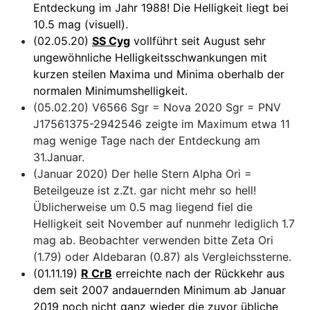
Entdeckung im Jahr 1988! Die Helligkeit liegt bei
10.5 mag (visuell).
(02.05.20)
SS Cyg
vollführt seit August sehr
ungewöhnliche Helligkeitsschwankungen mit
kurzen steilen Maxima und Minima oberhalb der
normalen Minimumshelligkeit.
(05.02.20) V6566 Sgr = Nova 2020 Sgr = PNV
J17561375-2942546 zeigte im Maximum etwa 11
mag wenige Tage nach der Entdeckung am
31.Januar.
(Januar 2020) Der helle Stern Alpha Ori =
Beteilgeuze ist z.Zt. gar nicht mehr so hell!
Üblicherweise um 0.5 mag liegend fiel die
Helligkeit seit November auf nunmehr lediglich 1.7
mag ab. Beobachter verwenden bitte Zeta Ori
(1.79) oder Aldebaran (0.87) als Vergleichssterne.
(01.11.19)
R CrB
erreichte nach der Rückkehr aus
dem seit 2007 andauernden Minimum ab Januar
2019 noch nicht ganz wieder die zuvor übliche