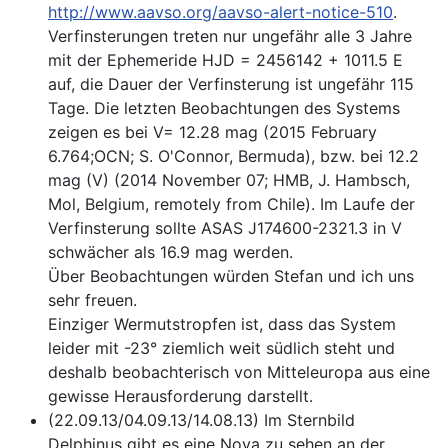
http://www.aavso.org/aavso-alert-notice-510
.
Verfinsterungen treten nur ungefähr alle 3 Jahre
mit der Ephemeride HJD = 2456142 + 1011.5 E
auf, die Dauer der Verfinsterung ist ungefähr 115
Tage. Die letzten Beobachtungen des Systems
zeigen es bei V= 12.28 mag (2015 February
6.764;OCN; S. O'Connor, Bermuda), bzw. bei 12.2
mag (V) (2014 November 07; HMB, J. Hambsch,
Mol, Belgium, remotely from Chile). Im Laufe der
Verfinsterung sollte ASAS J174600-2321.3 in V
schwächer als 16.9 mag werden.
Über Beobachtungen würden Stefan und ich uns
sehr freuen.
Einziger Wermutstropfen ist, dass das System
leider mit -23° ziemlich weit südlich steht und
deshalb beobachterisch von Mitteleuropa aus eine
gewisse Herausforderung darstellt.
(22.09.13/04.09.13/14.08.13) Im Sternbild
Delphinus gibt es eine Nova zu sehen an der