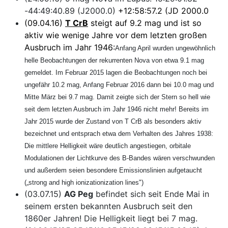
-44:49:40.89 (J2000.0)
+12:58:57.2 (JD 2000.0
(09.04.16)
T CrB
steigt auf 9.2 mag und ist so
aktiv wie wenige Jahre vor dem letzten großen
Ausbruch im Jahr 1946:
Anfang April wurden ungewöhnlich
helle Beobachtungen der rekurrenten Nova von etwa 9.1 mag
gemeldet. Im Februar 2015 lagen die Beobachtungen noch bei
ungefähr 10.2 mag, Anfang Februar 2016 dann bei 10.0 mag und
Mitte März bei 9.7 mag. Damit zeigte sich der Stern so hell wie
seit dem letzten Ausbruch im Jahr 1946 nicht mehr! Bereits im
Jahr 2015 wurde der Zustand von T CrB als besonders aktiv
bezeichnet und entsprach etwa dem Verhalten des Jahres 1938:
Die mittlere Helligkeit wäre deutlich angestiegen, orbitale
Modulationen der Lichtkurve des B-Bandes wären verschwunden
und außerdem seien besondere Emissionslinien aufgetaucht
(„strong and high ionizationization lines")
(03.07.15)
AG Peg
befindet sich seit Ende Mai in
seinem ersten bekannten Ausbruch seit den
1860er Jahren! Die Helligkeit liegt bei 7 mag.