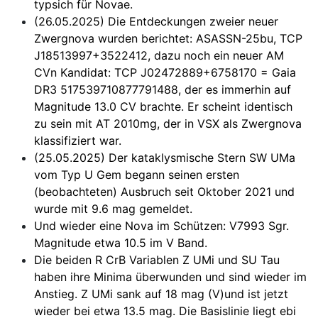
typsich für Novae.
(26.05.2025) Die Entdeckungen zweier neuer
Zwergnova wurden berichtet: ASASSN-25bu, TCP
J18513997+3522412, dazu noch ein neuer AM
CVn Kandidat: TCP J02472889+6758170 = Gaia
DR3 517539710877791488, der es immerhin auf
Magnitude 13.0 CV brachte. Er scheint identisch
zu sein mit AT 2010mg, der in VSX als Zwergnova
klassifiziert war.
(25.05.2025) Der kataklysmische Stern SW UMa
vom Typ U Gem begann seinen ersten
(beobachteten) Ausbruch seit Oktober 2021 und
wurde mit 9.6 mag gemeldet.
Und wieder eine Nova im Schützen: V7993 Sgr.
Magnitude etwa 10.5 im V Band.
Die beiden R CrB Variablen Z UMi und SU Tau
haben ihre Minima überwunden und sind wieder im
Anstieg. Z UMi sank auf 18 mag (V)und ist jetzt
wieder bei etwa 13.5 mag. Die Basislinie liegt ebi